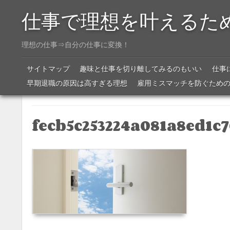
仕事で理想を叶えるた
理想の仕事⇒自分の仕事に変換！
Menu
SKIP TO CONTENT
サイトマップ
趣味と仕事を切り離してみるのもいい
仕事
早期退職の原因は高すぎる理想
雇用ミスマッチを防ぐため
fecb5c253224a081a8ed1c7