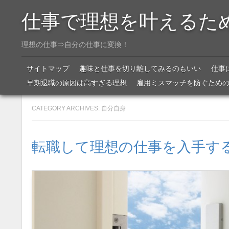
仕事で理想を叶えるた
理想の仕事⇒自分の仕事に変換！
Menu
SKIP TO CONTENT
サイトマップ
趣味と仕事を切り離してみるのもいい
仕事
早期退職の原因は高すぎる理想
雇用ミスマッチを防ぐため
CATEGORY ARCHIVES:
自分自身
転職して理想の仕事を入手す